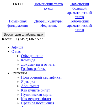
ТКТО
Тюменский театр
Тюменский
кукол
большой
драматический
театр
Тюменская
Дворец культуры
Тобольский
филармония
Нефтяник
драматический
театр
Версия для слабовидящих
Касса:
+7 (3452)
68-77-77
Афиша
О нас
Объединение
Команда
Документы и отчеты
График работы
Зрителям
Подарочный сертификат
Ярмарка
Абонемент
Как купить билет
Пушкинская карта
Как вернуть билет
Правила посещения