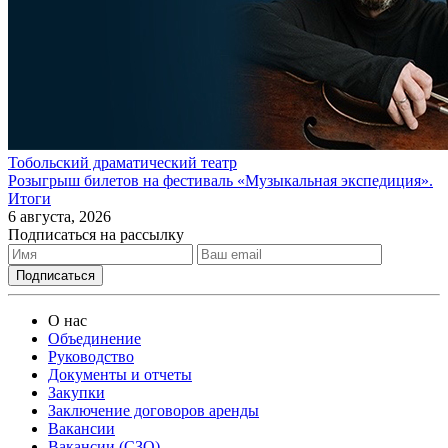
Тобольский драматический театр
Розыгрыш билетов на фестиваль «Музыкальная экспедиция».
Итоги
6 августа, 2026
Подписаться на рассылку
О нас
Объединение
Руководство
Документы и отчеты
Закупки
Заключение договоров аренды
Вакансии
Вакансии (СЗО)