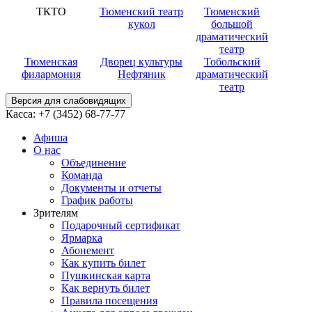
ТКТО
Тюменский театр
Тюменский
кукол
большой
драматический
театр
Тюменская
Дворец культуры
Тобольский
филармония
Нефтяник
драматический
театр
Версия для слабовидящих
Касса:
+7 (3452)
68-77-77
Афиша
О нас
Объединение
Команда
Документы и отчеты
График работы
Зрителям
Подарочный сертификат
Ярмарка
Абонемент
Как купить билет
Пушкинская карта
Как вернуть билет
Правила посещения