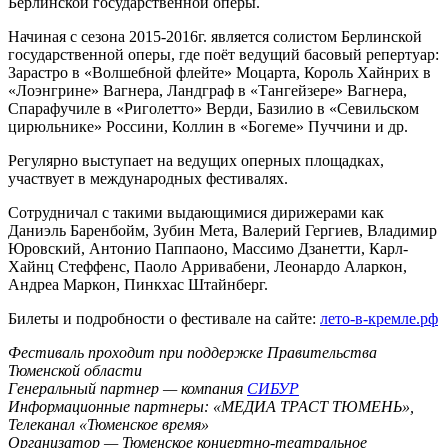
Берлинской государственной оперы.
Начиная с сезона 2015-2016г. является солистом Берлинской
государственной оперы, где поёт ведущий басовый репертуар:
Зарастро в «Волшебной флейте» Моцарта, Король Хайнрих в
«Лоэнгрине» Вагнера, Ландграф в «Тангейзере» Вагнера,
Спарафучиле в «Риголетто» Верди, Базилио в «Севильском
цирюльнике» Россини, Коллин в «Богеме» Пуччини и др.
Регулярно выступает на ведущих оперных площадках,
участвует в международных фестивалях.
Сотрудничал с такими выдающимися дирижерами как
Даниэль Баренбойм, Зубин Мета, Валерий Гергиев, Владимир
Юровский, Антонио Паппаоно, Массимо Дзанетти, Карл-
Хайнц Стеффенс, Паоло Арривабени, Леонардо Аларкон,
Андреа Маркон, Пинкхас Штайнберг.
Билеты и подробности о фестивале на сайте:
лето-в-кремле.рф
Фестиваль проходит при поддержке Правительства
Тюменской области
Генеральный партнер — компания
СИБУР
Информационные партнеры: «МЕДИА ТРАСТ ТЮМЕНЬ»,
Телеканал «Тюменское время»
Организатор — Тюменское концертно-театральное