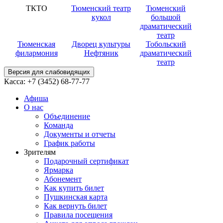
ТКТО
Тюменский театр
Тюменский
кукол
большой
драматический
театр
Тюменская
Дворец культуры
Тобольский
филармония
Нефтяник
драматический
театр
Версия для слабовидящих
Касса:
+7 (3452)
68-77-77
Афиша
О нас
Объединение
Команда
Документы и отчеты
График работы
Зрителям
Подарочный сертификат
Ярмарка
Абонемент
Как купить билет
Пушкинская карта
Как вернуть билет
Правила посещения