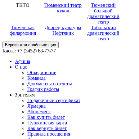
ТКТО
Тюменский театр
Тюменский
кукол
большой
драматический
театр
Тюменская
Дворец культуры
Тобольский
филармония
Нефтяник
драматический
театр
Версия для слабовидящих
Касса:
+7 (3452)
68-77-77
Афиша
О нас
Объединение
Команда
Документы и отчеты
График работы
Зрителям
Подарочный сертификат
Ярмарка
Абонемент
Как купить билет
Пушкинская карта
Как вернуть билет
Правила посещения