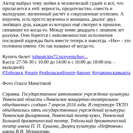
Автор выбрал тему любви в человеческой судьбе и всё, что
прилагается к ней: верность, предательство, совесть и
малодушие, жизненный расчёт и сокрушенные иллюзии. А
впрочем, есть просто мужчина и женщина, диалог двух
любящих душ, каждая из которых ещё смотрит в прошлое,
связавшее их когда-то. Между ними двадцать с лишним лет
разлуки. Они борются с невозможностью исполнения
последней надежды быть вместе теперь и навсегда. «Ню» - это
половина имени. Он так называл её когда-то.
Купить билет:
tobteatr.kto72.ru/events/buy...
Касса: 27-56-30 с 10:00 до 14:00 и с 16:00 до 18:00 (пн. -
выходной)
#Тобольск
#театр
#тобольскийтеатр
#анонс
#пушкинскаякарта
Фото Ольги Мачитовой
Справка. Государственное автономное учреждение культуры
Тюменской области «Тюменское концертно-театральное
объединение» создано 7 апреля 2014 года. В структуре ТКТО
объединились пять государственных учреждений культуры:
Тюменская филармония, Тюменский театр кукол, Тюменский
Большой драматический театр, Тобольский драматический
театр имени П. П. Ершова, Дворец культуры «Нефтяник»
имени В.И. Муравленко.