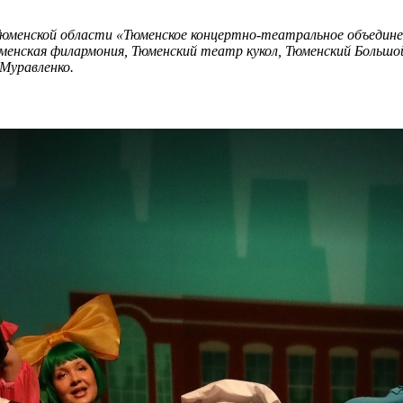
юменской области «Тюменское концертно-театральное объединен
менская филармония, Тюменский театр кукол, Тюменский Больш
 Муравленко.