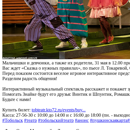
Мальчишки и девчонки, а также их родители, 31 мая в 12.00 пр
Вас ждет «Сказка о нужных правилах», по пьесе Л. Токаревой,
Перед показом состоится веселое игровое интерактивное пре
Разделим радость общения!
Интерактивный музыкальный спектакль расскажет и покажет зр
Помогать Знайке будут его друзья: Винтик и Шпунтик, Ромашка 
Будьте с нами!
Купить билет:
tobteatr.kto72.ru/events/buy...
Касса: 27-56-30 с 10:00 до 14:00 и с 16:00 до 18:00 (пн. - выходн
#Тобольск
#театр
#тобольскийтеатр
#анонс
#пушкинскаякарта
#