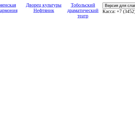
менская
Дворец культуры
Тобольский
Версия для сл
армония
Нефтяник
драматический
Касса:
+7 (3452
театр