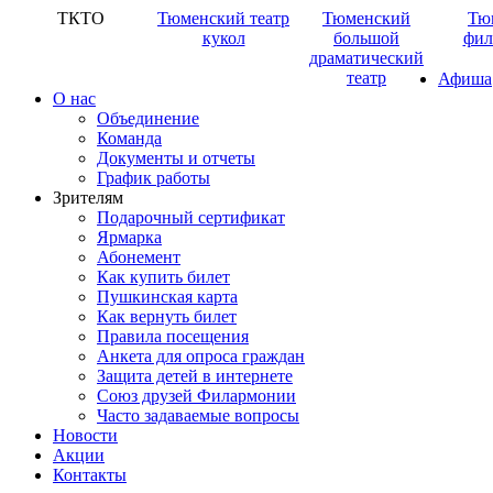
ТКТО
Тюменский театр
Тюменский
Тю
кукол
большой
фил
драматический
театр
Афиша
О нас
Объединение
Команда
Документы и отчеты
График работы
Зрителям
Подарочный сертификат
Ярмарка
Абонемент
Как купить билет
Пушкинская карта
Как вернуть билет
Правила посещения
Анкета для опроса граждан
Защита детей в интернете
Союз друзей Филармонии
Часто задаваемые вопросы
Новости
Акции
Контакты