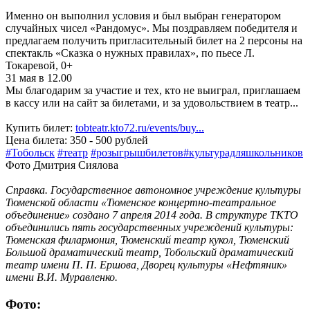
Именно он выполнил условия и был выбран генератором
случайных чисел «Рандомус». Мы поздравляем победителя и
предлагаем получить пригласительный билет на 2 персоны на
спектакль «Сказка о нужных правилах», по пьесе Л.
Токаревой, 0+
31 мая в 12.00
Мы благодарим за участие и тех, кто не выиграл, приглашаем
в кассу или на сайт за билетами, и за удовольствием в театр...
Купить билет:
tobteatr.kto72.ru/events/buy...
Цена билета: 350 - 500 рублей
#Тобольск
#театр
#розыгрышбилетов#культурадляшкольников
Фото Дмитрия Сиялова
Справка. Государственное автономное учреждение культуры
Тюменской области «Тюменское концертно-театральное
объединение» создано 7 апреля 2014 года. В структуре ТКТО
объединились пять государственных учреждений культуры:
Тюменская филармония, Тюменский театр кукол, Тюменский
Большой драматический театр, Тобольский драматический
театр имени П. П. Ершова, Дворец культуры «Нефтяник»
имени В.И. Муравленко.
Фото: