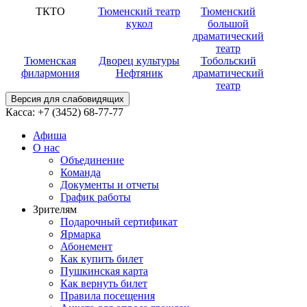
ТКТО
Тюменский театр
Тюменский
кукол
большой
драматический
театр
Тюменская
Дворец культуры
Тобольский
филармония
Нефтяник
драматический
театр
Версия для слабовидящих
Касса:
+7 (3452)
68-77-77
Афиша
О нас
Объединение
Команда
Документы и отчеты
График работы
Зрителям
Подарочный сертификат
Ярмарка
Абонемент
Как купить билет
Пушкинская карта
Как вернуть билет
Правила посещения