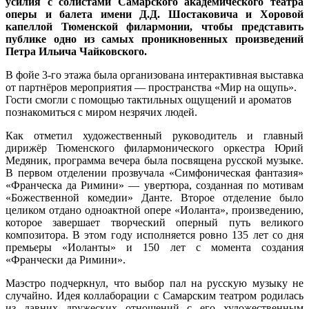
усилия с солистами Самарского академического театра
оперы и балета имени Д.Д. Шостаковича и Хоровой
капеллой Тюменской филармонии, чтобы представить
публике одно из самых проникновенных произведений
Петра Ильича Чайковского.
В фойе 3-го этажа была организована интерактивная выставка
от партнёров мероприятия — пространства «Мир на ощупь».
Гости смогли с помощью тактильных ощущений и ароматов
познакомиться с миром незрячих людей.
Как отметил художественный руководитель и главный
дирижёр Тюменского филармонического оркестра Юрий
Медяник, программа вечера была посвящена русской музыке.
В первом отделении прозвучала «Симфоническая фантазия»
«Франческа да Римини» — увертюра, созданная по мотивам
«Божественной комедии» Данте. Второе отделение было
целиком отдано одноактной опере «Иоланта», произведению,
которое завершает творческий оперный путь великого
композитора. В этом году исполняется ровно 135 лет со дня
премьеры «Иоланты» и 150 лет с момента создания
«Франчески да Римини».
Маэстро подчеркнул, что выбор пал на русскую музыку не
случайно. Идея коллаборации с Самарским театром родилась
из давних дружеских отношений с его художественным