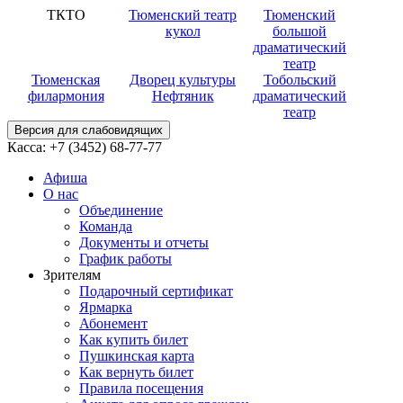
ТКТО
Тюменский театр
Тюменский
кукол
большой
драматический
театр
Тюменская
Дворец культуры
Тобольский
филармония
Нефтяник
драматический
театр
Версия для слабовидящих
Касса:
+7 (3452)
68-77-77
Афиша
О нас
Объединение
Команда
Документы и отчеты
График работы
Зрителям
Подарочный сертификат
Ярмарка
Абонемент
Как купить билет
Пушкинская карта
Как вернуть билет
Правила посещения