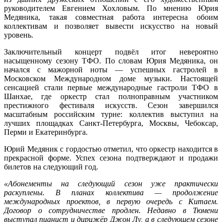
руководителем Евгением Хохловым. По мнению Юрия
Медяника, такая совместная работа интересна обоим
коллективам и позволяет вывести искусство на новый
уровень.
Заключительный концерт подвёл итог невероятно
насыщенному сезону ТФО. По словам Юрия Медяника, он
начался с мажорной ноты — успешных гастролей в
Московском Международном доме музыки. Настоящей
сенсацией стали первые международные гастроли ТФО в
Шанхае, где оркестр стал полноправным участником
престижного фестиваля искусств. Сезон завершился
масштабным российским турне: коллектив выступил на
лучших площадках Санкт-Петербурга, Москвы, Чебоксар,
Перми и Екатеринбурга.
Юрий Медяник с гордостью отметил, что оркестр находится в
прекрасной форме. Успех сезона подтверждают и продажи
билетов на следующий год.
«Абонементы на следующий сезон уже практически
раскуплены. В планах коллектива — продолжение
международных проектов, в первую очередь с Китаем.
Договор о сотрудничестве продлен. Недавно в Тюмени
выступал пианист и дирижёр Джон Лу, а в следующем сезоне