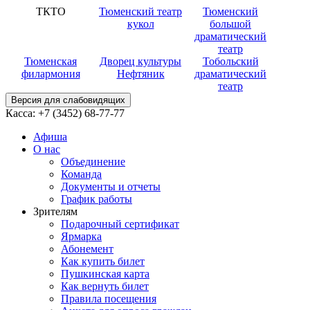
ТКТО
Тюменский театр
Тюменский
кукол
большой
драматический
театр
Тюменская
Дворец культуры
Тобольский
филармония
Нефтяник
драматический
театр
Версия для слабовидящих
Касса:
+7 (3452)
68-77-77
Афиша
О нас
Объединение
Команда
Документы и отчеты
График работы
Зрителям
Подарочный сертификат
Ярмарка
Абонемент
Как купить билет
Пушкинская карта
Как вернуть билет
Правила посещения