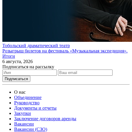
Тобольский драматический театр
Розыгрыш билетов на фестиваль «Музыкальная экспедиция».
Итоги
6 августа, 2026
Подписаться на рассылку
О нас
Объединение
Руководство
Документы и отчеты
Закупки
Заключение договоров аренды
Вакансии
Вакансии (СЗО)