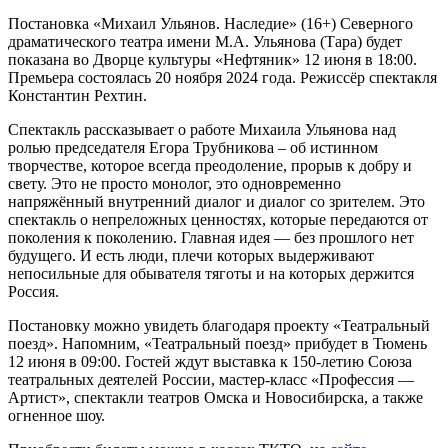
Постановка «Михаил Ульянов. Наследие» (16+) Северного
драматического театра имени М.А. Ульянова (Тара) будет
показана во Дворце культуры «Нефтяник» 12 июня в 18:00.
Премьера состоялась 20 ноября 2024 года. Режиссёр спектакля
Константин Рехтин.
Спектакль рассказывает о работе Михаила Ульянова над
ролью председателя Егора Трубникова – об истинном
творчестве, которое всегда преодоление, прорыв к добру и
свету. Это не просто монолог, это одновременно
напряжённый внутренний диалог и диалог со зрителем. Это
спектакль о непреложных ценностях, которые передаются от
поколения к поколению. Главная идея — без прошлого нет
будущего. И есть люди, плечи которых выдерживают
непосильные для обывателя тяготы и на которых держится
Россия.
Постановку можно увидеть благодаря проекту «Театральный
поезд». Напомним, «Театральный поезд» прибудет в Тюмень
12 июня в 09:00. Гостей ждут выставка к 150-летию Союза
театральных деятелей России, мастер-класс «Профессия —
Артист», спектакли театров Омска и Новосибирска, а также
огненное шоу.