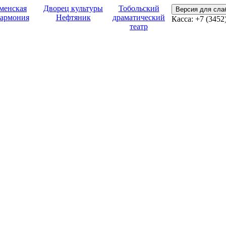
менская
Дворец культуры
Тобольский
Версия для сл
армония
Нефтяник
драматический
Касса:
+7 (3452
театр