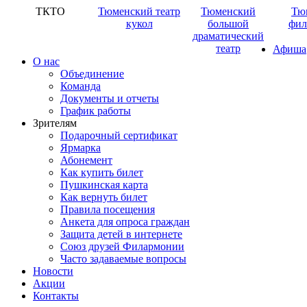
ТКТО
Тюменский театр
Тюменский
Тю
кукол
большой
фил
драматический
театр
Афиша
О нас
Объединение
Команда
Документы и отчеты
График работы
Зрителям
Подарочный сертификат
Ярмарка
Абонемент
Как купить билет
Пушкинская карта
Как вернуть билет
Правила посещения
Анкета для опроса граждан
Защита детей в интернете
Союз друзей Филармонии
Часто задаваемые вопросы
Новости
Акции
Контакты