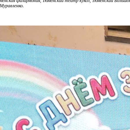
менская филармония, Тюменский театр кукол, Тюменский Больш
 Муравленко.