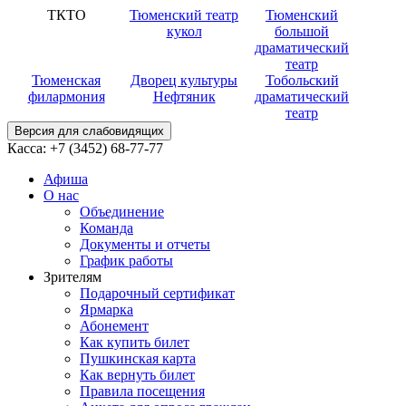
ТКТО
Тюменский театр
Тюменский
кукол
большой
драматический
театр
Тюменская
Дворец культуры
Тобольский
филармония
Нефтяник
драматический
театр
Версия для слабовидящих
Касса:
+7 (3452)
68-77-77
Афиша
О нас
Объединение
Команда
Документы и отчеты
График работы
Зрителям
Подарочный сертификат
Ярмарка
Абонемент
Как купить билет
Пушкинская карта
Как вернуть билет
Правила посещения