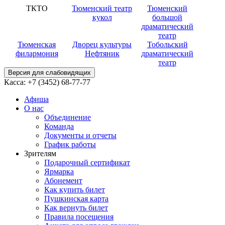
ТКТО
Тюменский театр
Тюменский
кукол
большой
драматический
театр
Тюменская
Дворец культуры
Тобольский
филармония
Нефтяник
драматический
театр
Версия для слабовидящих
Касса:
+7 (3452)
68-77-77
Афиша
О нас
Объединение
Команда
Документы и отчеты
График работы
Зрителям
Подарочный сертификат
Ярмарка
Абонемент
Как купить билет
Пушкинская карта
Как вернуть билет
Правила посещения