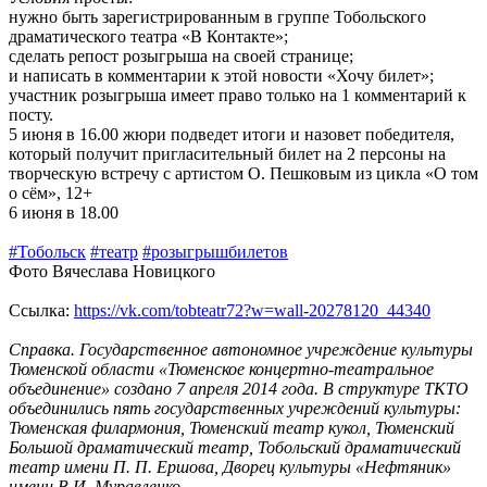
нужно быть зарегистрированным в группе Тобольского
драматического театра «В Контакте»;
сделать репост розыгрыша на своей странице;
и написать в комментарии к этой новости «Хочу билет»;
участник розыгрыша имеет право только на 1 комментарий к
посту.
5 июня в 16.00 жюри подведет итоги и назовет победителя,
который получит пригласительный билет на 2 персоны на
творческую встречу с артистом О. Пешковым из цикла «О том
о сём», 12+
6 июня в 18.00
#Тобольск
#театр
#розыгрышбилетов
Фото Вячеслава Новицкого
Ссылка:
https://vk.com/tobteatr72?w=wall-20278120_44340
Справка. Государственное автономное учреждение культуры
Тюменской области «Тюменское концертно-театральное
объединение» создано 7 апреля 2014 года. В структуре ТКТО
объединились пять государственных учреждений культуры:
Тюменская филармония, Тюменский театр кукол, Тюменский
Большой драматический театр, Тобольский драматический
театр имени П. П. Ершова, Дворец культуры «Нефтяник»
имени В.И. Муравленко.