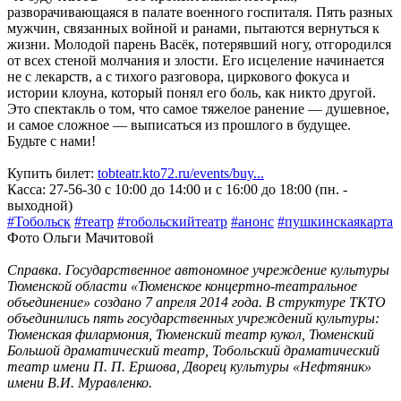
разворачивающаяся в палате военного госпиталя. Пять разных
мужчин, связанных войной и ранами, пытаются вернуться к
жизни. Молодой парень Васёк, потерявший ногу, отгородился
от всех стеной молчания и злости. Его исцеление начинается
не с лекарств, а с тихого разговора, циркового фокуса и
истории клоуна, который понял его боль, как никто другой.
Это спектакль о том, что самое тяжелое ранение — душевное,
и самое сложное — выписаться из прошлого в будущее.
Будьте с нами!
Купить билет:
tobteatr.kto72.ru/events/buy...
Касса: 27-56-30 с 10:00 до 14:00 и с 16:00 до 18:00 (пн. -
выходной)
#Тобольск
#театр
#тобольскийтеатр
#анонс
#пушкинскаякарта
Фото Ольги Мачитовой
Справка. Государственное автономное учреждение культуры
Тюменской области «Тюменское концертно-театральное
объединение» создано 7 апреля 2014 года. В структуре ТКТО
объединились пять государственных учреждений культуры:
Тюменская филармония, Тюменский театр кукол, Тюменский
Большой драматический театр, Тобольский драматический
театр имени П. П. Ершова, Дворец культуры «Нефтяник»
имени В.И. Муравленко.