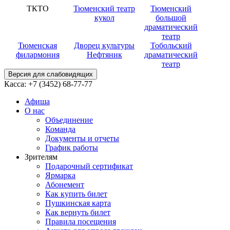
ТКТО
Тюменский театр
Тюменский
кукол
большой
драматический
театр
Тюменская
Дворец культуры
Тобольский
филармония
Нефтяник
драматический
театр
Версия для слабовидящих
Касса:
+7 (3452)
68-77-77
Афиша
О нас
Объединение
Команда
Документы и отчеты
График работы
Зрителям
Подарочный сертификат
Ярмарка
Абонемент
Как купить билет
Пушкинская карта
Как вернуть билет
Правила посещения