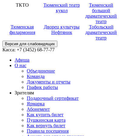
ТКТО
Тюменский театр
Тюменский
кукол
большой
драматический
театр
Тюменская
Дворец культуры
Тобольский
филармония
Нефтяник
драматический
театр
Версия для слабовидящих
Касса:
+7 (3452)
68-77-77
Афиша
О нас
Объединение
Команда
Документы и отчеты
График работы
Зрителям
Подарочный сертификат
Ярмарка
Абонемент
Как купить билет
Пушкинская карта
Как вернуть билет
Правила посещения