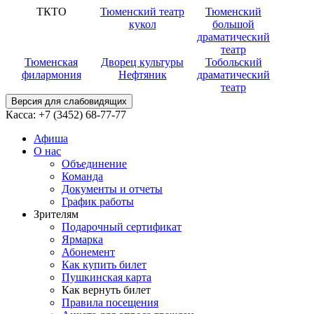
ТКТО
Тюменский театр
Тюменский
кукол
большой
драматический
театр
Тюменская
Дворец культуры
Тобольский
филармония
Нефтяник
драматический
театр
Версия для слабовидящих
Касса:
+7 (3452)
68-77-77
Афиша
О нас
Объединение
Команда
Документы и отчеты
График работы
Зрителям
Подарочный сертификат
Ярмарка
Абонемент
Как купить билет
Пушкинская карта
Как вернуть билет
Правила посещения