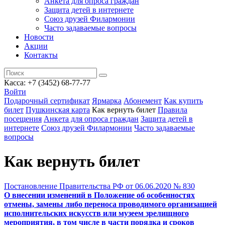
Анкета для опроса граждан
Защита детей в интернете
Союз друзей Филармонии
Часто задаваемые вопросы
Новости
Акции
Контакты
Касса:
+7 (3452)
68-77-77
Войти
Подарочный сертификат
Ярмарка
Абонемент
Как купить
билет
Пушкинская карта
Как вернуть билет
Правила
посещения
Анкета для опроса граждан
Защита детей в
интернете
Союз друзей Филармонии
Часто задаваемые
вопросы
Как вернуть билет
Постановление Правительства РФ от 06.06.2020 № 830
О внесении изменений в Положение об особенностях
отмены, замены либо переноса проводимого организацией
исполнительских искусств или музеем зрелищного
мероприятия, в том числе в части порядка и сроков