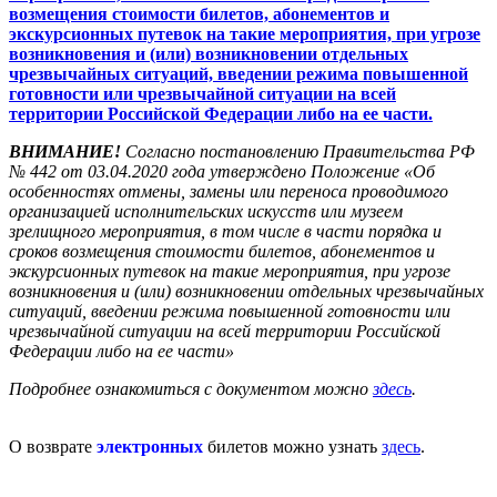
возмещения стоимости билетов, абонементов и
экскурсионных путевок на такие мероприятия, при угрозе
возникновения и (или) возникновении отдельных
чрезвычайных ситуаций, введении режима повышенной
готовности или чрезвычайной ситуации на всей
территории Российской Федерации либо на ее части.
ВНИМАНИЕ!
Согласно постановлению Правительства РФ
№ 442 от 03.04.2020 года утверждено Положение «Об
особенностях отмены, замены или переноса проводимого
организацией исполнительских искусств или музеем
зрелищного мероприятия, в том числе в части порядка и
сроков возмещения стоимости билетов, абонементов и
экскурсионных путевок на такие мероприятия, при угрозе
возникновения и (или) возникновении отдельных чрезвычайных
ситуаций, введении режима повышенной готовности или
чрезвычайной ситуации на всей территории Российской
Федерации либо на ее части»
Подробнее ознакомиться с документом можно
здесь
.
О возврате
электронных
билетов можно узнать
здесь
.