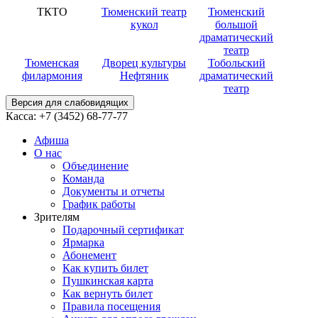
ТКТО
Тюменский театр
Тюменский
кукол
большой
драматический
театр
Тюменская
Дворец культуры
Тобольский
филармония
Нефтяник
драматический
театр
Версия для слабовидящих
Касса:
+7 (3452)
68-77-77
Афиша
О нас
Объединение
Команда
Документы и отчеты
График работы
Зрителям
Подарочный сертификат
Ярмарка
Абонемент
Как купить билет
Пушкинская карта
Как вернуть билет
Правила посещения