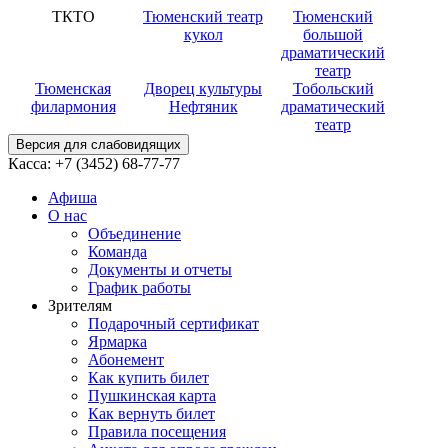
ТКТО
Тюменский театр
Тюменский
кукол
большой
драматический
театр
Тюменская
Дворец культуры
Тобольский
филармония
Нефтяник
драматический
театр
Версия для слабовидящих
Касса:
+7 (3452)
68-77-77
Афиша
О нас
Объединение
Команда
Документы и отчеты
График работы
Зрителям
Подарочный сертификат
Ярмарка
Абонемент
Как купить билет
Пушкинская карта
Как вернуть билет
Правила посещения