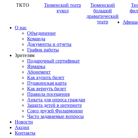
ТКТО
Тюменский театр
Тюменский
Тю
кукол
большой
фил
драматический
театр
Афиша
О нас
Объединение
Команда
Документы и отчеты
График работы
Зрителям
Подарочный сертификат
Ярмарка
Абонемент
Как купить билет
Пушкинская карта
Как вернуть билет
Правила посещения
Анкета для опроса граждан
Защита детей в интернете
Союз друзей Филармонии
Часто задаваемые вопросы
Новости
Акции
Контакты