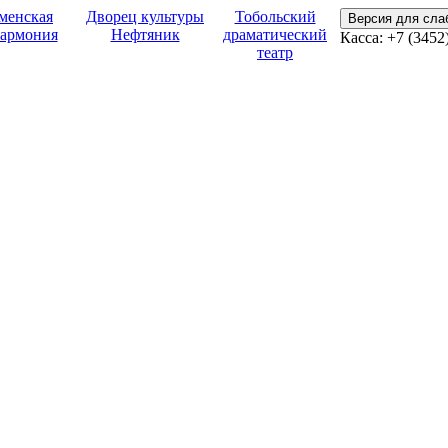
менская
Дворец культуры
Тобольский
Версия для сл
армония
Нефтяник
драматический
Касса:
+7 (3452
театр