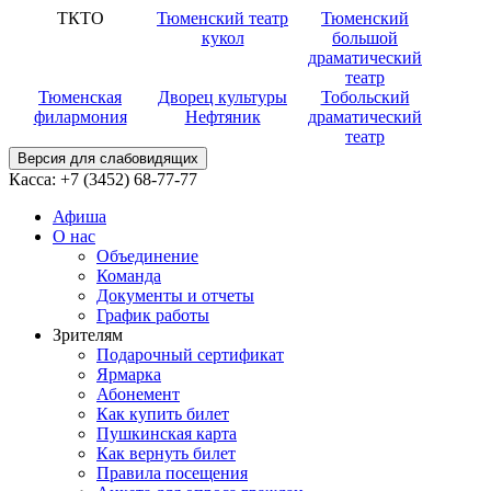
ТКТО
Тюменский театр
Тюменский
кукол
большой
драматический
театр
Тюменская
Дворец культуры
Тобольский
филармония
Нефтяник
драматический
театр
Версия для слабовидящих
Касса:
+7 (3452)
68-77-77
Афиша
О нас
Объединение
Команда
Документы и отчеты
График работы
Зрителям
Подарочный сертификат
Ярмарка
Абонемент
Как купить билет
Пушкинская карта
Как вернуть билет
Правила посещения