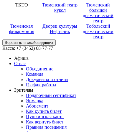
ТКТО
Тюменский театр
Тюменский
кукол
большой
драматический
театр
Тюменская
Дворец культуры
Тобольский
филармония
Нефтяник
драматический
театр
Версия для слабовидящих
Касса:
+7 (3452)
68-77-77
Афиша
О нас
Объединение
Команда
Документы и отчеты
График работы
Зрителям
Подарочный сертификат
Ярмарка
Абонемент
Как купить билет
Пушкинская карта
Как вернуть билет
Правила посещения