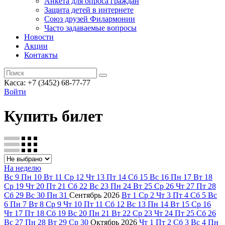
Анкета для опроса граждан
Защита детей в интернете
Союз друзей Филармонии
Часто задаваемые вопросы
Новости
Акции
Контакты
Касса:
+7 (3452)
68-77-77
Войти
Купить билет
На неделю
Вс
9
Пн
10
Вт
11
Ср
12
Чт
13
Пт
14
Сб
15
Вс
16
Пн
17
Вт
18
Ср
19
Чт
20
Пт
21
Сб
22
Вс
23
Пн
24
Вт
25
Ср
26
Чт
27
Пт
28
Сб
29
Вс
30
Пн
31
Сентябрь
2026
Вт
1
Ср
2
Чт
3
Пт
4
Сб
5
Вс
6
Пн
7
Вт
8
Ср
9
Чт
10
Пт
11
Сб
12
Вс
13
Пн
14
Вт
15
Ср
16
Чт
17
Пт
18
Сб
19
Вс
20
Пн
21
Вт
22
Ср
23
Чт
24
Пт
25
Сб
26
Вс
27
Пн
28
Вт
29
Ср
30
Октябрь
2026
Чт
1
Пт
2
Сб
3
Вс
4
Пн