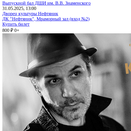
Выпускной бал ДШИ им. В.В. Знаменского
31
.05.2025
, 13:00
Дворец культуры Нефтяник
ДК "Нефтяник", Мраморный зал (вход №2)
Купить билет
800 ₽
0+