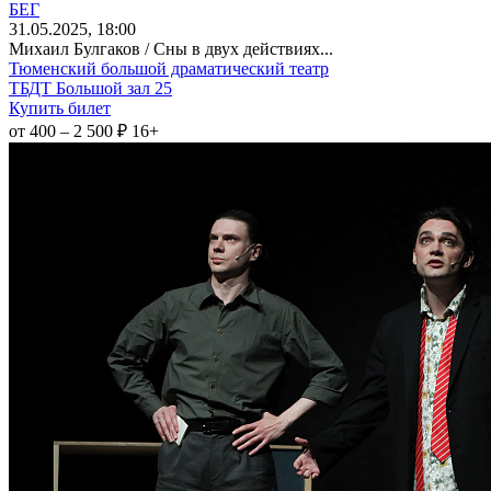
БЕГ
31
.05.2025
, 18:00
Михаил Булгаков / Сны в двух действиях...
Тюменский большой драматический театр
ТБДТ Большой зал 25
Купить билет
от 400 – 2 500 ₽
16+