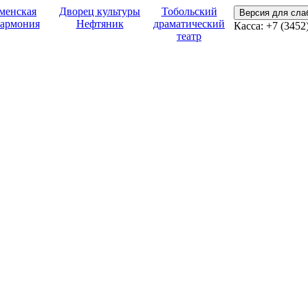
менская
Дворец культуры
Тобольский
Версия для сл
армония
Нефтяник
драматический
Касса:
+7 (3452
театр