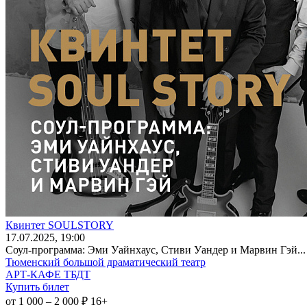
Квинтет SOULSTORY
17
.07.2025
, 19:00
Соул-программа: Эми Уайнхаус, Стиви Уандер и Марвин Гэй...
Тюменский большой драматический театр
АРТ-КАФЕ ТБДТ
Купить билет
от 1 000 – 2 000 ₽
16+