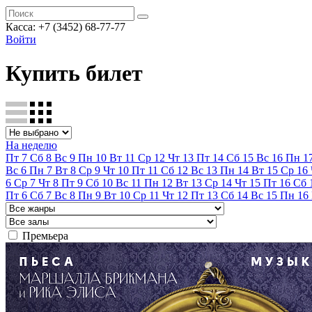
Касса:
+7 (3452)
68-77-77
Войти
Купить билет
На неделю
Пт
7
Сб
8
Вс
9
Пн
10
Вт
11
Ср
12
Чт
13
Пт
14
Сб
15
Вс
16
Пн
1
Вс
6
Пн
7
Вт
8
Ср
9
Чт
10
Пт
11
Сб
12
Вс
13
Пн
14
Вт
15
Ср
16
6
Ср
7
Чт
8
Пт
9
Сб
10
Вс
11
Пн
12
Вт
13
Ср
14
Чт
15
Пт
16
Сб
Пт
6
Сб
7
Вс
8
Пн
9
Вт
10
Ср
11
Чт
12
Пт
13
Сб
14
Вс
15
Пн
16
Премьера