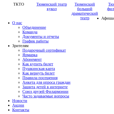
ТКТО
Тюменский театр
Тюменский
Тю
кукол
большой
фил
драматический
театр
Афиша
О нас
Объединение
Команда
Документы и отчеты
График работы
Зрителям
Подарочный сертификат
Ярмарка
Абонемент
Как купить билет
Пушкинская карта
Как вернуть билет
Правила посещения
Анкета для опроса граждан
Защита детей в интернете
Союз друзей Филармонии
Часто задаваемые вопросы
Новости
Акции
Контакты