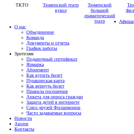
ТКТО
Тюменский театр
Тюменский
Тю
кукол
большой
фил
драматический
театр
Афиша
О нас
Объединение
Команда
Документы и отчеты
График работы
Зрителям
Подарочный сертификат
Ярмарка
Абонемент
Как купить билет
Пушкинская карта
Как вернуть билет
Правила посещения
Анкета для опроса граждан
Защита детей в интернете
Союз друзей Филармонии
Часто задаваемые вопросы
Новости
Акции
Контакты