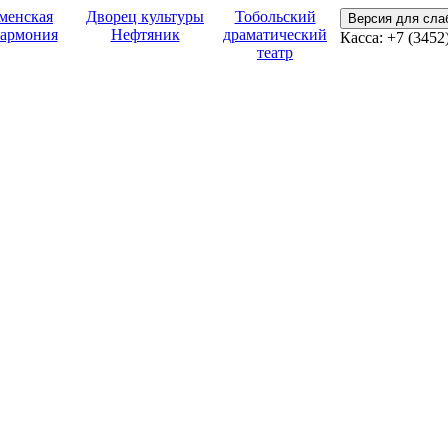
менская
Дворец культуры
Тобольский
Версия для сл
армония
Нефтяник
драматический
Касса:
+7 (3452
театр