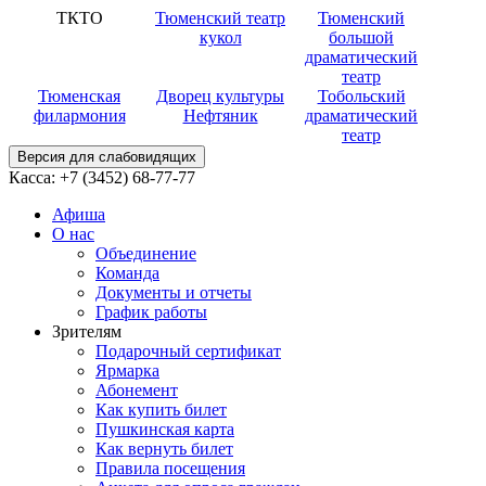
ТКТО
Тюменский театр
Тюменский
кукол
большой
драматический
театр
Тюменская
Дворец культуры
Тобольский
филармония
Нефтяник
драматический
театр
Версия для слабовидящих
Касса:
+7 (3452)
68-77-77
Афиша
О нас
Объединение
Команда
Документы и отчеты
График работы
Зрителям
Подарочный сертификат
Ярмарка
Абонемент
Как купить билет
Пушкинская карта
Как вернуть билет
Правила посещения