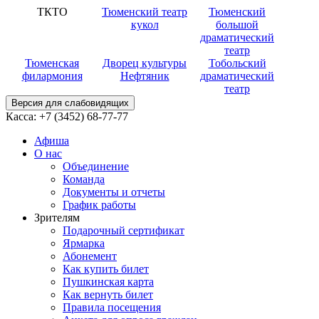
ТКТО
Тюменский театр
Тюменский
кукол
большой
драматический
театр
Тюменская
Дворец культуры
Тобольский
филармония
Нефтяник
драматический
театр
Версия для слабовидящих
Касса:
+7 (3452)
68-77-77
Афиша
О нас
Объединение
Команда
Документы и отчеты
График работы
Зрителям
Подарочный сертификат
Ярмарка
Абонемент
Как купить билет
Пушкинская карта
Как вернуть билет
Правила посещения