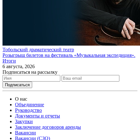
Тобольский драматический театр
Розыгрыш билетов на фестиваль «Музыкальная экспедиция».
Итоги
6 августа, 2026
Подписаться на рассылку
О нас
Объединение
Руководство
Документы и отчеты
Закупки
Заключение договоров аренды
Вакансии
Вакансии (СЗО)