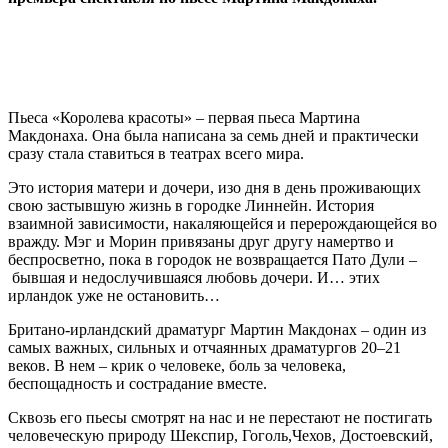
Пьеса «Королева красоты» – первая пьеса Мартина
Макдонаха. Она была написана за семь дней и практически
сразу стала ставиться в театрах всего мира.
Это история матери и дочери, изо дня в день проживающих
свою застывшую жизнь в городке Линнейн. История
взаимной зависимости, накаляющейся и перерождающейся во
вражду. Мэг и Морин привязаны друг другу намертво и
беспросветно, пока в городок не возвращается Пато Дули –
бывшая и недослучившаяся любовь дочери. И… этих
ирландок уже не остановить…
Британо-ирландский драматург Мартин Макдонах – один из
самых важных, сильных и отчаянных драматургов 20–21
веков. В нем – крик о человеке, боль за человека,
беспощадность и сострадание вместе.
Сквозь его пьесы смотрят на нас и не перестают не постигать
человеческую природу Шекспир, Гоголь,Чехов, Достоевский,