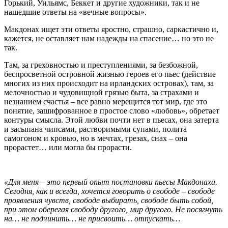
Горький, Уильямс, Беккет и другие художники, так и не
нашедшие ответы на «вечные вопросы».
Макдонах ищет эти ответы яростно, страшно, саркастично и,
кажется, не оставляет нам надежды на спасение… но это не
так.
Там, за греховностью и преступлениями, за безбожной,
беспросветной островной жизнью героев его пьес (действие
многих из них происходит на ирландских островах), там, за
мелочностью и чудовищной грязью быта, за страхами и
незнанием счастья – все равно мерещится тот мир, где это
понятие, зашифрованное в простое слово «любовь», обретает
контуры смысла. Этой любви почти нет в пьесах, она затерта
и засыпана чипсами, растворимыми супами, полита
самогоном и кровью, но в мечтах, грезах, снах – она
прорастет… или могла бы прорасти.
«Для меня –
это первый опыт постановки пьесы Макдонаха.
Сегодня, как и всегда, хочется говорить о свободе –
свободе
проявления чувств, свободе выбирать, свободе быть собой,
при этом оберегая свободу другого, мир другого. Не посягнуть
на… не подчинить… не присвоить… отпускать…