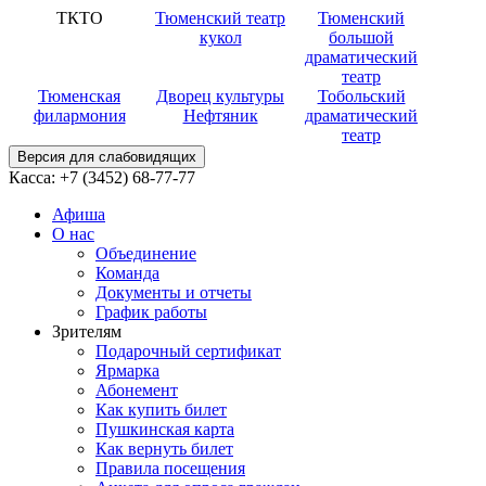
ТКТО
Тюменский театр
Тюменский
кукол
большой
драматический
театр
Тюменская
Дворец культуры
Тобольский
филармония
Нефтяник
драматический
театр
Версия для слабовидящих
Касса:
+7 (3452)
68-77-77
Афиша
О нас
Объединение
Команда
Документы и отчеты
График работы
Зрителям
Подарочный сертификат
Ярмарка
Абонемент
Как купить билет
Пушкинская карта
Как вернуть билет
Правила посещения