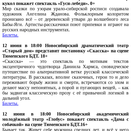
кукол покажет спектакль «Гуси-лебеди». 0+
Мир сказки по узорам урало-сибирской росписи создавала
художник Ангелина Жданова. Фольклорным колоритом
пронизано всё ‒ от деревенской утвари до волшебного леса
Бабы-Яги. Артисты-рассказчики поют припевки и играют на
русских народных инструментах.
Билеты.
12 июня в 18:00 Новосибирский драматический театр
«Старый дом» представит постановку «Скасска» на сцене
Тюменского БДТ. 18+
«Скасска» — это спектакль по мотивам текстов
эксцентричного чудотворца Даниила Хармса, сновидческое
путешествие по альтернативной ветке русской классической
литературы. В рассказах, вполне сказочных, герои то и дело
переживают борьбу жизни и смерти, встречаются со злом и
делают массу непонятных, а порой и пугающих вещей, – как
бы задвигая классическую прозу с её привычной логикой в
дальний угол.
Билеты.
12 июня в 18:00 Новосибирский академический
молодёжный театр «Глобус» покажет спектакль «Дама с
собачкой» на сцене Тюменского БДТ.16+
Бывает так. Живет себе мужчина средних лет, и всё у него