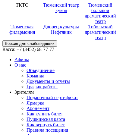
ТКТО
Тюменский театр
Тюменский
кукол
большой
драматический
театр
Тюменская
Дворец культуры
Тобольский
филармония
Нефтяник
драматический
театр
Версия для слабовидящих
Касса:
+7 (3452)
68-77-77
Афиша
О нас
Объединение
Команда
Документы и отчеты
График работы
Зрителям
Подарочный сертификат
Ярмарка
Абонемент
Как купить билет
Пушкинская карта
Как вернуть билет
Правила посещения