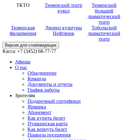
ТКТО
Тюменский театр
Тюменский
кукол
большой
драматический
театр
Тюменская
Дворец культуры
Тобольский
филармония
Нефтяник
драматический
театр
Версия для слабовидящих
Касса:
+7 (3452)
68-77-77
Афиша
О нас
Объединение
Команда
Документы и отчеты
График работы
Зрителям
Подарочный сертификат
Ярмарка
Абонемент
Как купить билет
Пушкинская карта
Как вернуть билет
Правила посещения