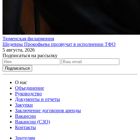
Тюменская филармония
Шедевры Прокофьева прозвучат в исполнении ТФО
5 августа, 2026
Подписаться на рассылку
О нас
Объединение
Руководство
Документы и отчеты
Закупки
Заключение договоров аренды
Вакансии
Вакансии (СЗО)
Контакты
Зрителям