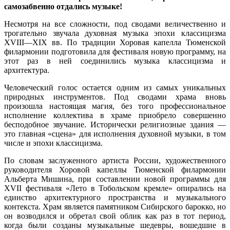
самозабвенно отдались музыке!
Несмотря на все сложности, под сводами величественно и
трогательно звучала духовная музыка эпохи классицизма
ХVІІІ—ХІХ вв. По традиции Хоровая капелла Тюменской
филармонии подготовила для фестиваля новую программу, на
этот раз в ней соединились музыка классицизма и
архитектура.
Человеческий голос остается одним из самых уникальных
природных инструментов. Под сводами храма вновь
произошла настоящая магия, без того профессиональное
исполнение коллектива в храме приобрело совершенно
бесподобное звучание. Исторически религиозные здания —
это главная «сцена» для исполнения духовной музыки, в том
числе и эпохи классицизма.
По словам заслуженного артиста России, художественного
руководителя Хоровой капеллы Тюменской филармонии
Альберта Мишина, при составлении новой программы для
XVII фестиваля «Лето в Тобольском кремле» опирались на
единство архитектурного пространства и музыкального
контекста. Храм является памятником Сибирского барокко, но
он возводился и обретал свой облик как раз в тот период,
когда были созданы музыкальные шедевры, вошедшие в