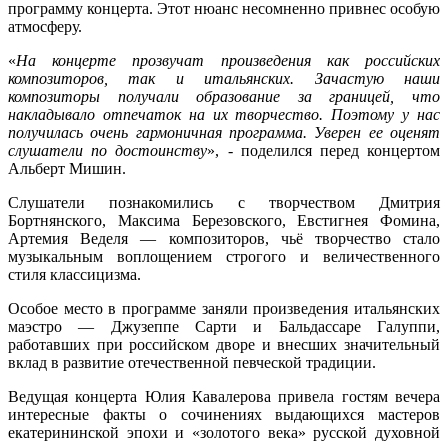
программу концерта. Этот нюанс несомненно привнес особую
атмосферу.
«
На концерте прозвучат произведения как российских
композиторов, так и итальянских. Зачастую наши
композиторы получали образование за границей, что
накладывало отпечаток на их творчество. Поэтому у нас
получилась очень гармоничная программа. Уверен ее оценят
слушатели по достоинству
», - поделился перед концертом
Альберт Мишин.
Слушатели познакомились с творчеством Дмитрия
Бортнянского, Максима Березовского, Евстигнея Фомина,
Артемия Веделя — композиторов, чьё творчество стало
музыкальным воплощением строгого и величественного
стиля классицизма.
Особое место в программе заняли произведения итальянских
маэстро — Джузеппе Сарти и Бальдассаре Галуппи,
работавших при российском дворе и внесших значительный
вклад в развитие отечественной певческой традиции.
Ведущая концерта Юлия Кавалерова привела гостям вечера
интересные факты о сочинениях выдающихся мастеров
екатерининской эпохи и «золотого века» русской духовной