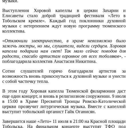
музыки.
Выступления Хоровой капеллы в цepкви Захарии и
Елисаветы стало доброй традицией фестиваля «Лето в
Тобольском кремле». Каждый год поклонники духовной
музыки с нетерпением ждут новую программу тюменского
коллектива.
«
Отключили электричество, в храме невозможно было
зажечь люстры, но мы, слушатели, видели сердцем. Хоровая
капелла подарила нам свет! Так мало сейчас поводов для
радости, спасибо артистам огромное от всех тоболяков
», -
поблагодарила коллектив Анастасия Никитина.
Сотни слушателей горячо благодарили артистов за
возможность вновь прикоснуться к духовной музыке и унести
с собой частичку тепла.
В этом году Хоровая капелла Тюменской филармонии даст
еще один концерт, и вновь в религиозном сооружении. 9 июля
в 15:00 в Храме Пресвятой Троицы Римско-Католической
церкви прозвучит литургическая музыка. Вместе с капеллой
выступит тобольский органист Гайк Оганисян.
Завершится наше «Лето» 11 июля в 21:00 на Красной площади
Тобольска. На финальном концерте выступят ТФО под