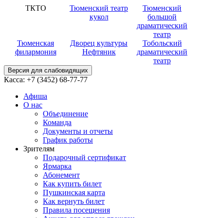
ТКТО
Тюменский театр
Тюменский
кукол
большой
драматический
театр
Тюменская
Дворец культуры
Тобольский
филармония
Нефтяник
драматический
театр
Версия для слабовидящих
Касса:
+7 (3452)
68-77-77
Афиша
О нас
Объединение
Команда
Документы и отчеты
График работы
Зрителям
Подарочный сертификат
Ярмарка
Абонемент
Как купить билет
Пушкинская карта
Как вернуть билет
Правила посещения