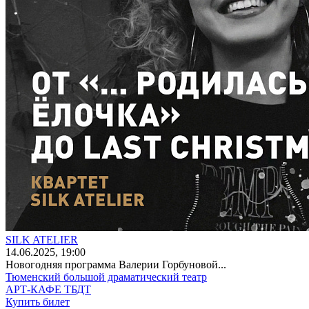
SILK ATELIER
14
.06.2025
, 19:00
Новогодняя программа Валерии Горбуновой...
Тюменский большой драматический театр
АРТ-КАФЕ ТБДТ
Купить билет