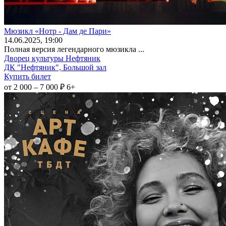
Мюзикл «Нотр - Дам де Пари»
14
.06.2025
, 19:00
Полная версия легендарного мюзикла ...
Дворец культуры Нефтяник
ДК "Нефтяник", Большой зал
Купить билет
от 2 000 – 7 000 ₽
6+