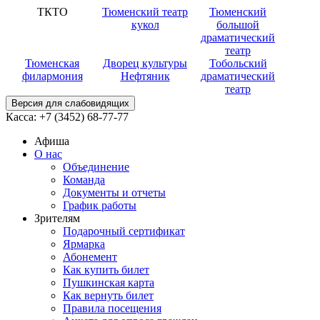
ТКТО
Тюменский театр
Тюменский
кукол
большой
драматический
театр
Тюменская
Дворец культуры
Тобольский
филармония
Нефтяник
драматический
театр
Версия для слабовидящих
Касса:
+7 (3452)
68-77-77
Афиша
О нас
Объединение
Команда
Документы и отчеты
График работы
Зрителям
Подарочный сертификат
Ярмарка
Абонемент
Как купить билет
Пушкинская карта
Как вернуть билет
Правила посещения