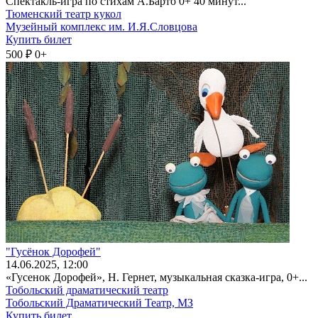
Спектакль-игра по стихам А.Барто 0+ 40 минут...
Тюменский театр кукол
Музейный комплекс им. И.Я.Словцова
Купить билет
500 ₽
0+
"Гусёнок Дорофей"
14
.06.2025
, 12:00
«Гусенок Дорофей», Н. Гернет, музыкальная сказка-игра, 0+...
Тобольский драматический театр
Тобольский Драматический Театр, МЗ
Купить билет