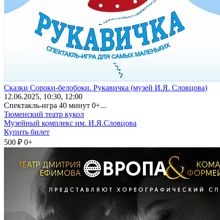
Сказки Сороки-белобоки. Рукавичка (музей И.Я. Словцова)
12
.06.2025
, 10:30, 12:00
Спектакль-игра 40 минут 0+...
Тюменский театр кукол
Музейный комплекс им. И.Я.Словцова
Купить билет
500 ₽
0+