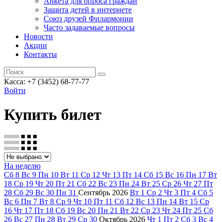
Анкета для опроса граждан
Защита детей в интернете
Союз друзей Филармонии
Часто задаваемые вопросы
Новости
Акции
Контакты
Касса:
+7 (3452)
68-77-77
Войти
Купить билет
На неделю
Сб
8
Вс
9
Пн
10
Вт
11
Ср
12
Чт
13
Пт
14
Сб
15
Вс
16
Пн
17
Вт
18
Ср
19
Чт
20
Пт
21
Сб
22
Вс
23
Пн
24
Вт
25
Ср
26
Чт
27
Пт
28
Сб
29
Вс
30
Пн
31
Сентябрь
2026
Вт
1
Ср
2
Чт
3
Пт
4
Сб
5
Вс
6
Пн
7
Вт
8
Ср
9
Чт
10
Пт
11
Сб
12
Вс
13
Пн
14
Вт
15
Ср
16
Чт
17
Пт
18
Сб
19
Вс
20
Пн
21
Вт
22
Ср
23
Чт
24
Пт
25
Сб
26
Вс
27
Пн
28
Вт
29
Ср
30
Октябрь
2026
Чт
1
Пт
2
Сб
3
Вс
4