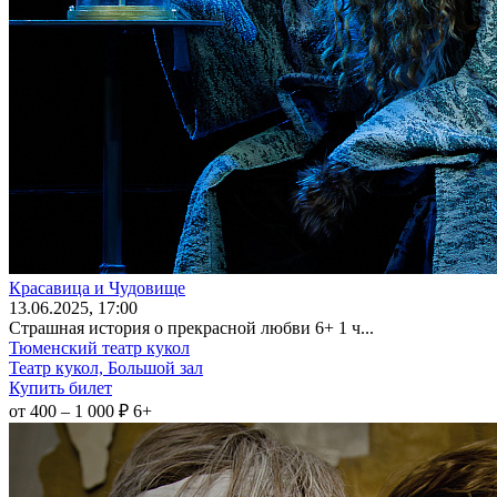
Красавица и Чудовище
13
.06.2025
, 17:00
Страшная история о прекрасной любви 6+ 1 ч...
Тюменский театр кукол
Театр кукол, Большой зал
Купить билет
от 400 – 1 000 ₽
6+