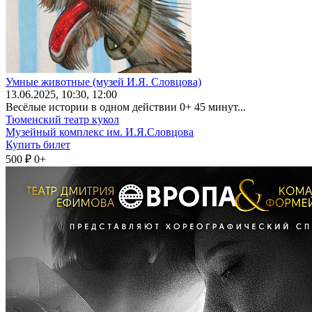
Умные животные (музей И.Я. Словцова)
13
.06.2025
, 10:30, 12:00
Весёлые истории в одном действии 0+ 45 минут...
Тюменский театр кукол
Музейный комплекс им. И.Я.Словцова
Купить билет
500 ₽
0+